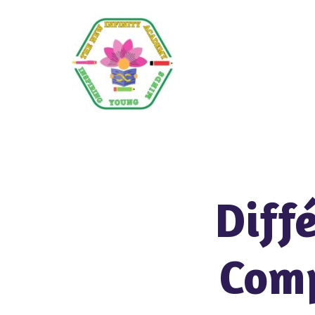
Diff
Comp