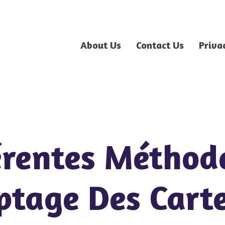
About Us
Contact Us
Priva
érentes Méthod
tage Des Cart