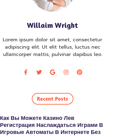
Willaim Wright
Lorem ipsum dolor sit amet, consectetur
adipiscing elit. Ut elit tellus, luctus nec
ullamcorper mattis, pulvinar dapibus leo.
Recent Posts
Как Вы Можете Казино Лев
Регистрация Наслаждаться Играми В
Игровые Автоматы В Интернете Без