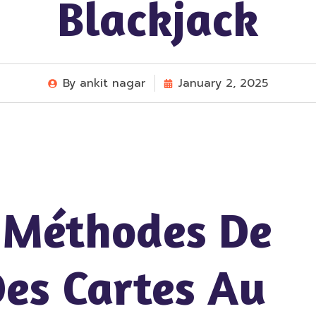
Blackjack
By
ankit nagar
January 2, 2025
s Méthodes De
es Cartes Au