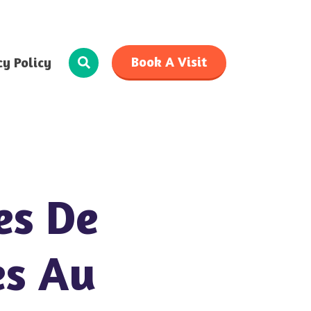
Book A Visit
cy Policy
es De
es Au